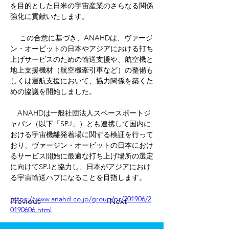
を目的とした日米の宇宙産業のさらなる関係
強化に貢献いたします。
 　この合意に基づき、ANAHDは、ヴァージ
ン・オービットの日本やアジアにおける打ち
上げサービスのための輸送支援や、航空機と
地上支援機材（航空機牽引車など）の整備も
しくは運航支援において、協力関係を築くた
めの協議を開始しました。
　ANAHDは一般社団法人スペースポートジ
ャパン（以下「SPJ」）とも連携して国内に
おける宇宙機離発着場に関する検証を行って
おり、ヴァージン・オービットの日本におけ
るサービス開始に最適な打ち上げ場所の選定
に向けてSPJと協力し、日本がアジアにおけ
る宇宙輸送ハブになることを目指します。
https://www.anahd.co.jp/group/pr/201906/2
Previous
Next
0190606.html